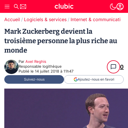
Accueil
Logiciels & services
Internet & communication
Mark Zuckerberg devient la
troisième personne la plus riche au
monde
Par
Axel Reghis
0
Responsable logithèque
Publié le
14 juillet 2018 à 11h47
Suivez-nous
Ajoutez-nous en favori