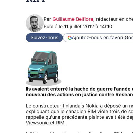
Par
Guillaume Belfiore
,
rédacteur en che
Publié le
11 juillet 2012 à 14h10
Suivez-nous
Ajoutez-nous en favori
Goo
Ils avaient enterré la hache de guerre l'année d
nouveau des actions en justice contre Resear
Le constructeur finlandais Nokia a déposé un n
expliquant que le canadien RIM viole trois de s
rappelle qu'une précédente plainte avait été
dé
Viewsonic et RIM.