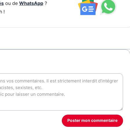
és
ou de
WhatsApp
?
h !
Poster mon commentaire