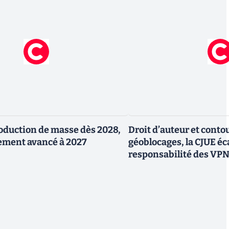
production de masse dès 2028,
Droit d’auteur et cont
ement avancé à 2027
géoblocages, la CJUE éca
responsabilité des VP