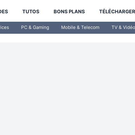
DES
TUTOS
BONS PLANS
TÉLÉCHARGE
vices
PC & Gaming
Mobile & Telecom
TV & Vidé