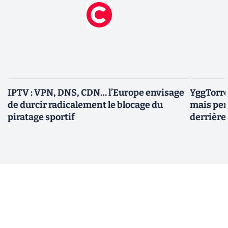
IPTV : VPN, DNS, CDN… l’Europe envisage
YggTorre
de durcir radicalement le blocage du
mais per
piratage sportif
derrière