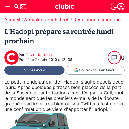
Accueil
Actualités High-Tech
Régulation numérique
T
L'Hadopi prépare sa rentrée lundi
prochain
Par
Olivier Robillart
0
Publié le
24 juin 2010 à 12h38
Suivez-nous
Ajoutez-nous en favori
Le petit monde autour de l'Hadopi s'agite depuis deux
jours. Après quelques phrases bien placées de la part
de la
Sacem
et l'autorisation accordée par la
Cnil
, tout
le monde sent que les premiers e-mails de la riposte
graduée partiront très bientôt. Via
Twitter
, c'est un peu
une confirmation que vient d'apporter l'Hadopi...