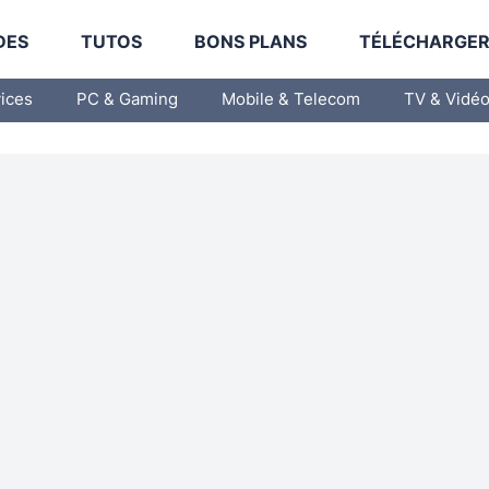
DES
TUTOS
BONS PLANS
TÉLÉCHARGE
vices
PC & Gaming
Mobile & Telecom
TV & Vidé