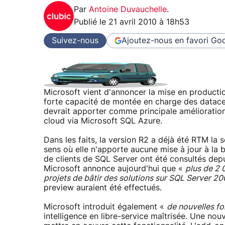
Par
Antoine Duvauchelle
.
Publié le
21 avril 2010 à 18h53
Suivez-nous
Ajoutez-nous en favori
Goo
Microsoft vient d'annoncer la mise en product
forte capacité de montée en charge des datacen
devrait apporter comme principale amélioration 
cloud via Microsoft SQL Azure.
Dans les faits, la version R2 a déjà été RTM la 
sens où elle n'apporte aucune mise à jour à l
de clients de SQL Server ont été consultés depu
Microsoft annonce aujourd'hui que «
plus de 2 
projets de bâtir des solutions sur SQL Server 20
preview auraient été effectués.
Microsoft introduit également «
de nouvelles fo
intelligence en libre-service maîtrisée. Une no