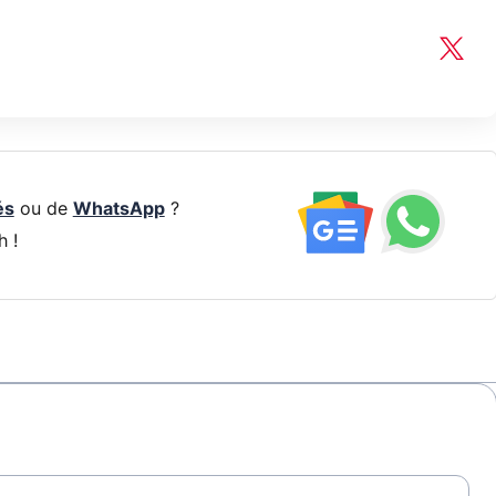
és
ou de
WhatsApp
?
h !