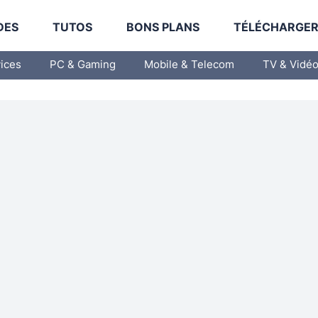
DES
TUTOS
BONS PLANS
TÉLÉCHARGE
vices
PC & Gaming
Mobile & Telecom
TV & Vidé