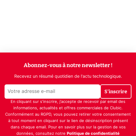
Abonnez-vous à notre newsletter !
Recevez un résumé quotidien de l'actu technologique.
S'inscrire
En cliquant sur s'inscrire, j’accepte de recevoir par email des
informations, actualités et offres commerciales de Clubic.
Conformément au RGPD, vous pouvez retirer votre consentement
à tout moment en cliquant sur le lien de désinscription présent
dans chaque email. Pour en savoir plus sur la gestion de vos
données, consultez notre
Politique de confidentialité