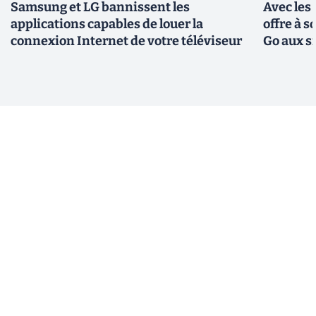
Samsung et LG bannissent les
Avec les
applications capables de louer la
offre à 
connexion Internet de votre téléviseur
Go aux s