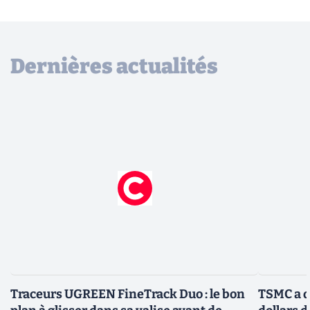
Dernières actualités
Traceurs UGREEN FineTrack Duo : le bon
TSMC a d