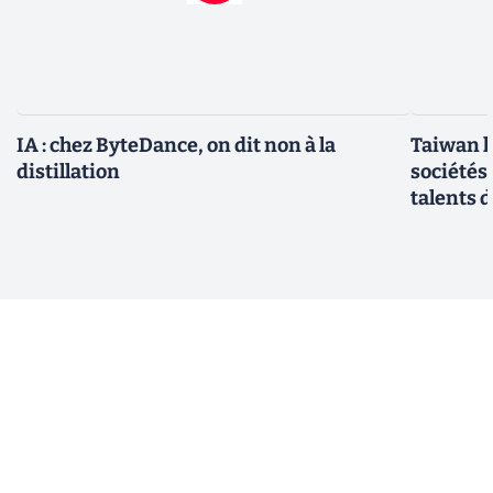
IA : chez ByteDance, on dit non à la
Taiwan l
distillation
sociétés
talents d