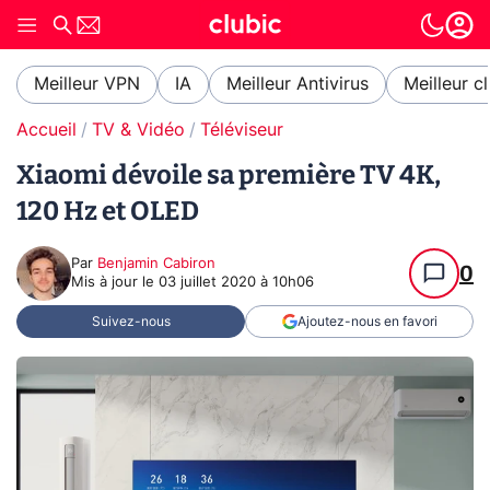
Meilleur VPN
IA
Meilleur Antivirus
Meilleur c
Accueil
TV & Vidéo
Téléviseur
Xiaomi dévoile sa première TV 4K,
120 Hz et OLED
Par
Benjamin Cabiron
0
Mis à jour le
03 juillet 2020 à 10h06
Suivez-nous
Ajoutez-nous en favori