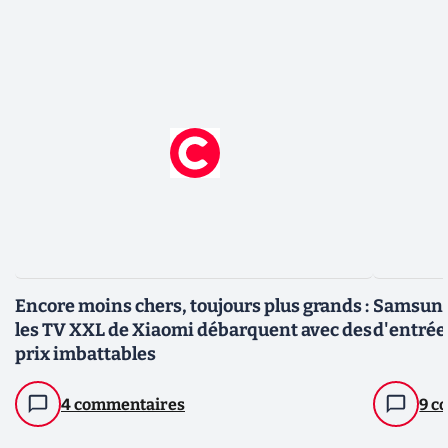
Encore moins chers, toujours plus grands :
Samsung
les TV XXL de Xiaomi débarquent avec des
d'entrée
prix imbattables
4 commentaires
9 c