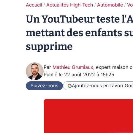
Accueil
Actualités High-Tech
Automobile
Vo
Un YouTubeur teste l'A
mettant des enfants su
supprime
Par
Mathieu Grumiaux
,
expert maison 
Publié le
22 août 2022 à 15h25
Suivez-nous
Ajoutez-nous en favori
Goo