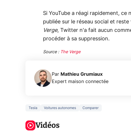
Si YouTube a réagi rapidement, ce n'
publiée sur le réseau social et rest
Verge
, Twitter n'a fait aucun comme
procéder à sa suppression.
Source :
The Verge
Par
Mathieu Grumiaux
Expert maison connectée
Tesla
Voitures autonomes
Comparer
5 générations
Ce que vous
de jeux dans
ne savez sur
Googl
la prochaine
Vidéos
la navigation
son Pi
Xbox !
privée !
Pro