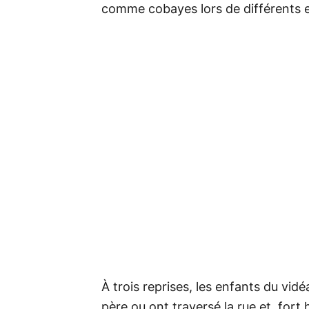
comme cobayes lors de différents e
À trois reprises, les enfants du vid
père ou ont traversé la rue et, fort