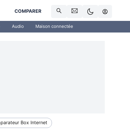
R
COMPARER
o
Audio
Maison connectée
arateur Box Internet