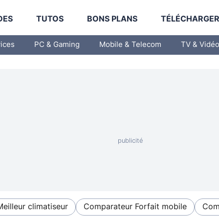
DES
TUTOS
BONS PLANS
TÉLÉCHARGE
vices
PC & Gaming
Mobile & Telecom
TV & Vidé
Meilleur climatiseur
Comparateur Forfait mobile
Comp