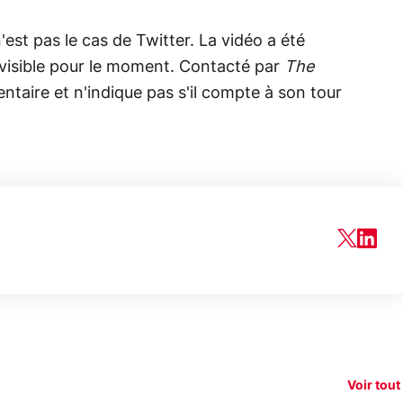
est pas le cas de Twitter. La vidéo a été
e visible pour le moment. Contacté par
The
ntaire et n'indique pas s'il compte à son tour
150€
xAI attaque la
remboursés
Starli
e tease
loi anti-
sur votre
Amazo
xel 11
dénudement
nouveau
guerr
Voir tout
par IA
smartphone ?
résea