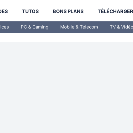
DES
TUTOS
BONS PLANS
TÉLÉCHARGE
vices
PC & Gaming
Mobile & Telecom
TV & Vidé