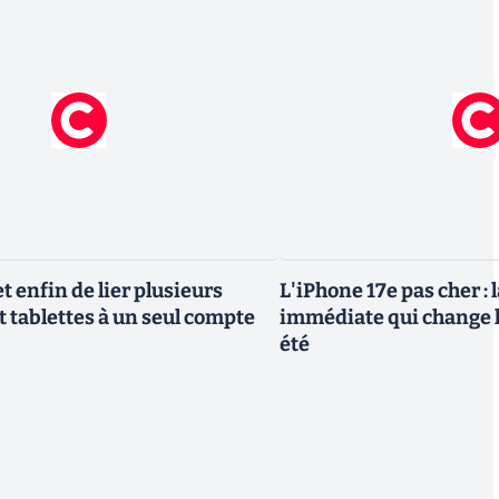
 enfin de lier plusieurs
L'iPhone 17e pas cher : 
t tablettes à un seul compte
immédiate qui change l
été