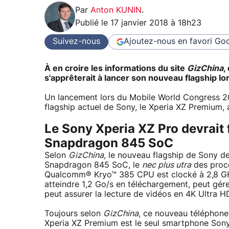
Par
Anton KUNIN
.
Publié le
17 janvier 2018 à 18h23
Suivez-nous
Ajoutez-nous en favori
Goo
À en croire les informations du site
GizChina
,
s'apprêterait à lancer son nouveau flagship 
Un lancement lors du Mobile World Congress 201
flagship actuel de Sony, le Xperia XZ Premium,
Le Sony Xperia XZ Pro devrai
Snapdragon 845 SoC
Selon
GizChina
, le nouveau flagship de Sony d
Snapdragon 845 SoC, le
nec plus utra
des proc
Qualcomm® Kryo™ 385 CPU est clocké à 2,8 GHz
atteindre 1,2 Go/s en téléchargement, peut gé
peut assurer la lecture de vidéos en 4K Ultra H
Toujours selon
GizChina
, ce nouveau téléphone
Xperia XZ Premium est le seul smartphone Sony