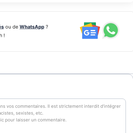
és
ou de
WhatsApp
?
h !