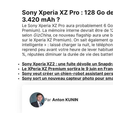
Sony Xperia XZ Pro : 128 Go de
3.420 mAh ?
Le Sony Xperia XZ Pro aura probablement 6 Go
Premium). La mémoire interne devrait être de 1
selon
GizChina
, ce nouveau flagship aura une 
sur le Xperia XZ Premium). On sait également 
intelligente » : laissé charger la nuit, le télép
reprend peu avant votre heure de lever habituel
%, réputées diminuer la durée de vie des batteri
Sony Xperia XZ2 : une fuite dévoile un Snapd
Le XPeria XZ Premium sortira le 9 juin en Fra
Sony veut créer un chien-robot assistant per
Sony sort un nouveau capteur photo pour sm
Par
Anton KUNIN