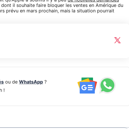
it qu'Apple a soumis il y a peu
de nouvelles demandes
, dont il souhaite faire bloquer les ventes en Amérique du
rs prévu en mars prochain, mais la situation pourrait
és
ou de
WhatsApp
?
h !