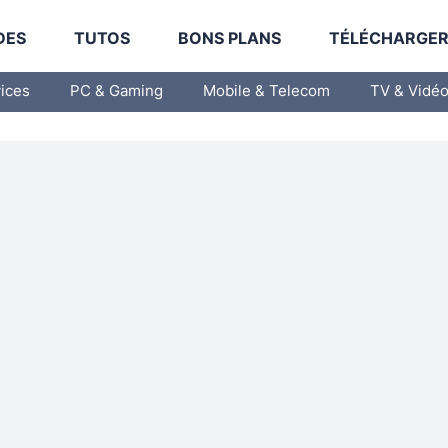
DES
TUTOS
BONS PLANS
TÉLÉCHARGE
vices
PC & Gaming
Mobile & Telecom
TV & Vidé