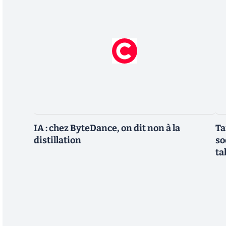
IA : chez ByteDance, on dit non à la
Ta
distillation
so
ta