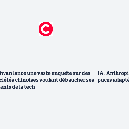
iwan lance une vaste enquête sur des
IA : Anthrop
ciétés chinoises voulant débaucher ses
puces adapté
lents de la tech