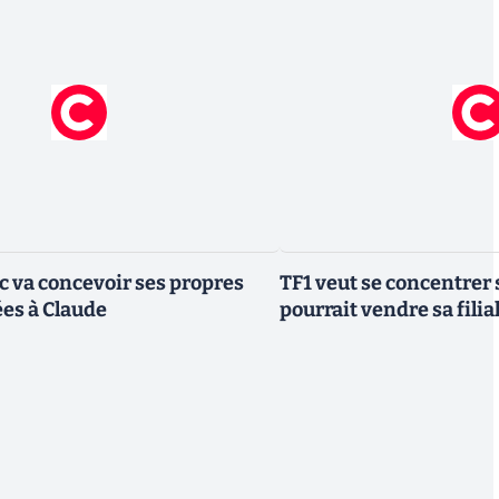
ic va concevoir ses propres
TF1 veut se concentrer 
es à Claude
pourrait vendre sa fili