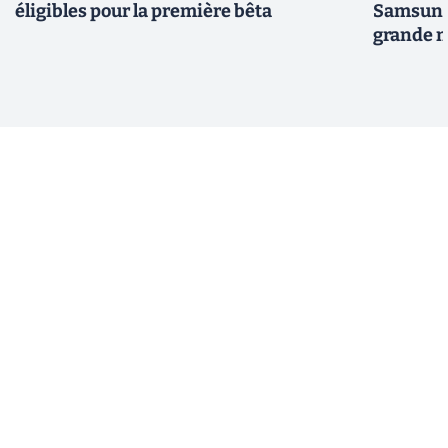
éligibles pour la première bêta
Samsung 
grande m