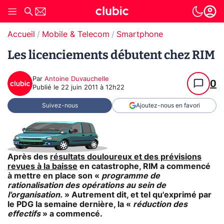
Accueil
Mobile & Telecom
Smartphone
Les licenciements débutent chez RIM
Par
Antoine Duvauchelle
0
Publié le
22 juin 2011 à 12h22
Suivez-nous
Ajoutez-nous en favori
Après des
résultats douloureux et des prévisions
revues à la baisse
en catastrophe, RIM a commencé
à mettre en place son «
programme de
rationalisation des opérations au sein de
l'organisation.
» Autrement dit, et tel qu'exprimé par
le PDG la semaine dernière, la «
réduction des
effectifs
» a commencé.