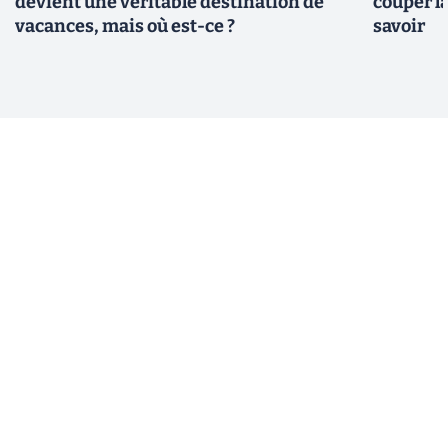
devient une véritable destination de
couper l
vacances, mais où est-ce ?
savoir