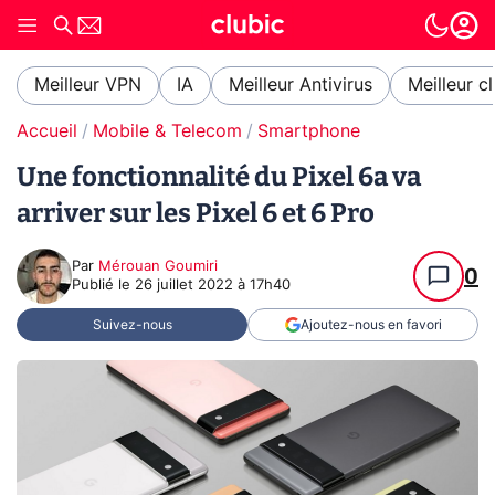
Meilleur VPN
IA
Meilleur Antivirus
Meilleur c
Accueil
Mobile & Telecom
Smartphone
Une fonctionnalité du Pixel 6a va
arriver sur les Pixel 6 et 6 Pro
Par
Mérouan Goumiri
0
Publié le
26 juillet 2022 à 17h40
Suivez-nous
Ajoutez-nous en favori