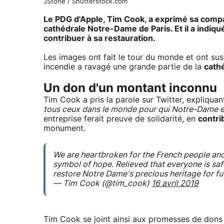
JStone / Shutterstock.com
Le PDG d'
Apple
,
Tim Cook
, a exprimé sa compa
cathédrale Notre-Dame de Paris. Et il a indiqu
contribuer à sa restauration.
Les images ont fait le tour du monde et ont susci
incendie a ravagé une grande partie de la
cath
Un don d'un montant inconnu
Tim Cook a pris la parole sur Twitter, expliquant
tous ceux dans le monde pour qui Notre-Dame e
entreprise ferait preuve de solidarité, en
contri
monument.
We are heartbroken for the French people an
symbol of hope. Relieved that everyone is safe
restore Notre Dame's precious heritage for fu
— Tim Cook (@tim_cook)
16 avril 2019
Tim Cook se joint ainsi aux promesses de dons 