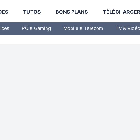
DES
TUTOS
BONS PLANS
TÉLÉCHARGE
vices
PC & Gaming
Mobile & Telecom
TV & Vidé