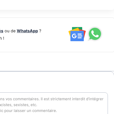
és
ou de
WhatsApp
?
h !