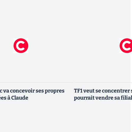
ic va concevoir ses propres
TF1 veut se concentrer 
es à Claude
pourrait vendre sa fili