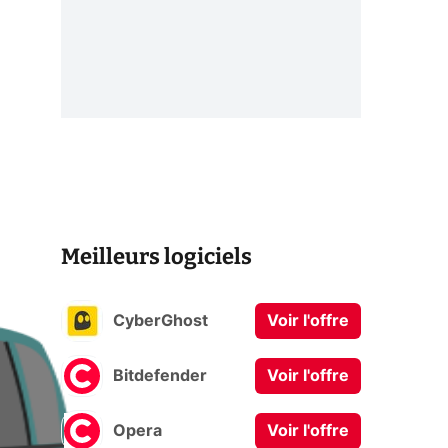
Meilleurs logiciels
CyberGhost
Voir l'offre
Bitdefender
Voir l'offre
Opera
Voir l'offre