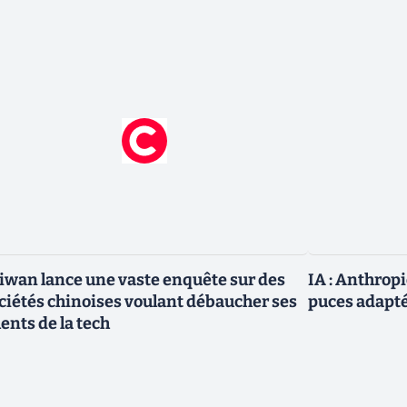
iwan lance une vaste enquête sur des
IA : Anthrop
ciétés chinoises voulant débaucher ses
puces adapté
lents de la tech