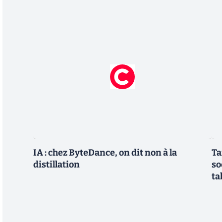
IA : chez ByteDance, on dit non à la
Ta
distillation
so
ta