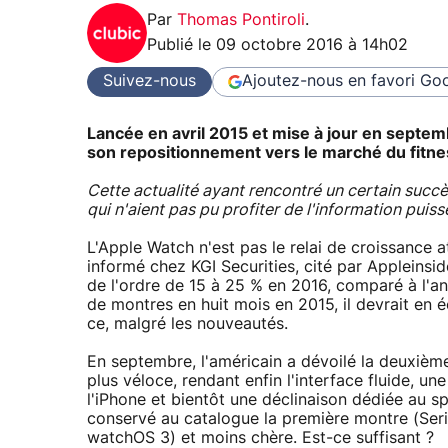
Par
Thomas Pontiroli
.
Publié le
09 octobre 2016 à 14h02
Suivez-nous
Ajoutez-nous en favori
Goo
Lancée en avril 2015 et mise à jour en septemb
son repositionnement vers le marché du fitness
Cette actualité ayant rencontré un certain succ
qui n'aient pas pu profiter de l'information puis
L'Apple Watch n'est pas le relai de croissance 
informé chez KGI Securities, cité par Appleinsi
de l'ordre de 15 à 25 % en 2016, comparé à l'an
de montres en huit mois en 2015, il devrait en é
ce, malgré les nouveautés.
En septembre, l'américain a dévoilé la deuxième
plus véloce, rendant enfin l'interface fluide, 
l'iPhone et bientôt une déclinaison dédiée au sp
conservé au catalogue la première montre (Seri
watchOS 3) et moins chère. Est-ce suffisant ?