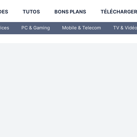
DES
TUTOS
BONS PLANS
TÉLÉCHARGE
vices
PC & Gaming
Mobile & Telecom
TV & Vidé