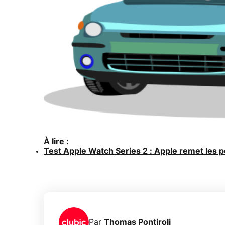
À lire :
Test Apple Watch Series 2 : Apple remet les p
Par
Thomas Pontiroli