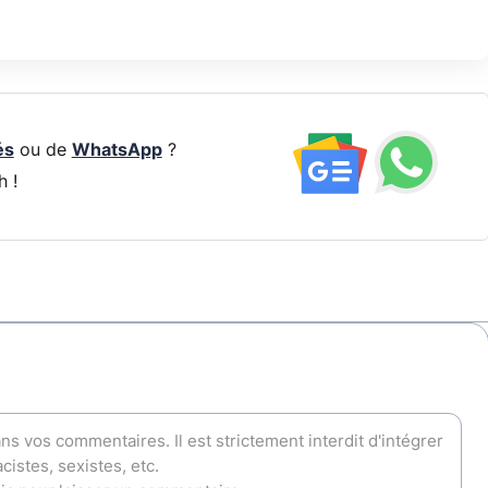
és
ou de
WhatsApp
?
h !