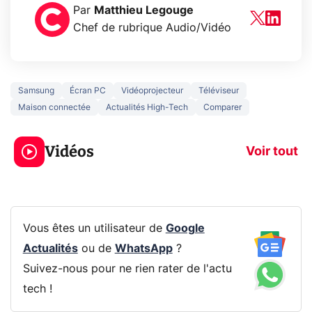
Par
Matthieu Legouge
Chef de rubrique Audio/Vidéo
Samsung
Écran PC
Vidéoprojecteur
Téléviseur
Maison connectée
Actualités High-Tech
Comparer
5 générations de
Ce que vous n
jeux dans la
savez sur la
Vidéos
prochaine Xbox !
navigation pri
Voir tout
Vous êtes un utilisateur de
Google
Actualités
ou de
WhatsApp
?
Suivez-nous pour ne rien rater de l'actu
tech !