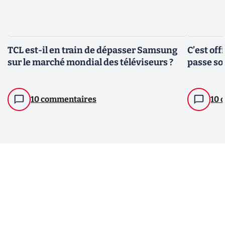
TCL est-il en train de dépasser Samsung
C’est off
sur le marché mondial des téléviseurs ?
passe so
10 commentaires
10 