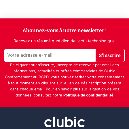
Abonnez-vous à notre newsletter !
Recevez un résumé quotidien de l'actu technologique.
S'inscrire
En cliquant sur s'inscrire, j’accepte de recevoir par email des
informations, actualités et offres commerciales de Clubic.
Conformément au RGPD, vous pouvez retirer votre consentement
à tout moment en cliquant sur le lien de désinscription présent
dans chaque email. Pour en savoir plus sur la gestion de vos
données, consultez notre
Politique de confidentialité