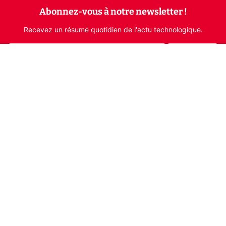
Abonnez-vous à notre newsletter !
Recevez un résumé quotidien de l'actu technologique.
S'inscrire
En cliquant sur s'inscrire, j’accepte de recevoir par email des
informations, actualités et offres commerciales de Clubic.
Conformément au RGPD, vous pouvez retirer votre consentement
à tout moment en cliquant sur le lien de désinscription présent
dans chaque email. Pour en savoir plus sur la gestion de vos
données, consultez notre
Politique de confidentialité
Indépendance, transparence et expertise
Clubic est un média de recommandation de produits