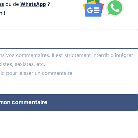
és
ou de
WhatsApp
?
h !
 mon commentaire