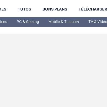
DES
TUTOS
BONS PLANS
TÉLÉCHARGE
vices
PC & Gaming
Mobile & Telecom
TV & Vidé