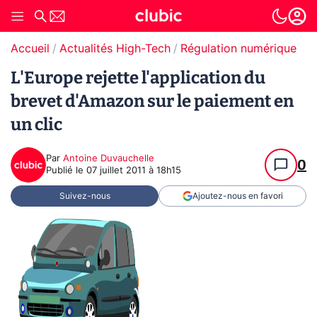
Accueil
Actualités High-Tech
Régulation numérique
Pr
L'Europe rejette l'application du
brevet d'Amazon sur le paiement en
un clic
Par
Antoine Duvauchelle
0
Publié le
07 juillet 2011 à 18h15
Suivez-nous
Ajoutez-nous en favori