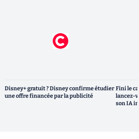
Disney+ gratuit ? Disney confirme étudier
Fini le c
une offre financée par la publicité
lancez-vo
son IA i