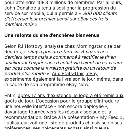
pour atteindre 108,3 millions de membres. Par ailleurs,
John Donahoe a tenu a souligner la progression du
service sur mobile, qui a permis à «
800 000 clients
d'effectuer leur premier achat sur eBay ces trois
derniers mois
».
Une refonte du site d'enchères bienvenue
Selon RJ Hottovy, analyste chez Morningstar
cité
par
Reuters, «
eBay a pris du retard sur Amazon ces
derniers temps mais a commencé à rectifier le tir en
améliorant l'expérience d'achat via l'ajout de nouveaux
services comme la livraison gratuite ou un retour de
produit plus rapide
».
Aux États-Unis, eBay
expérimente également la livraison le jour même
, dans
le cadre de son programme eBay Now.
Enfin,
après 17 ans d'existence, le logo a été remis aux
goûts du jour
. L'occasion pour le groupe d'introduire
une nouvelle interface - non encore déployée -,
davantage tournée vers les réseaux sociaux et la
recommandation. Grâce à la présentation « My Feed »,
l'utilisateur voit une liste de produits choisis selon ses
préférences, ses précédents achats ainsi que sa