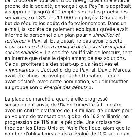
Le 13 octobre pourtant, Bloomberg,
citant
une source
proche de la société, annonçait que PayPal s'apprêtait
à supprimer jusqu'à 400 emplois dans les prochaines
semaines, soit 3% des 13 000 employés. Ceci dans le
but de réduire les coûts de fonctionnement. Dans un
e-mail, la société de paiement expliquait qu'elle avait
informé le personnel d'un plan pour «
simplifier et
renforcer
» PayPal. Et ajoutait ne pas avoir discuté
«
sur comment il sera appliqué ni s'il aurait un impact
sur les salariés
». La société souffrirait de lenteurs, tant
en interne que dans le déploiement de ses solutions.
Ce qui profiterait à des start-up plus réactives et
« innovantes »
. L'actuel p-dg de PayPal, David Marcus,
avait été choisi en avril par John Donahoe. Lequel
avait déclaré, avec cette nomination, vouloir insuffler
au groupe son «
énergie des débuts
».
La place de marché a quant à elle progressé
sensiblement aussi, de 9% de trimestre à trimestre,
avec un chiffre d'affaires de 1,8 milliard de dollars pour
un volume de transactions global de 16,2 milliards, en
progression de 11% sur la période. Une croissance
tirée par les États-Unis et l'Asie Pacifique. alors que le
nombre d'utilisateurs actifs a évolué de 10% sur un an,