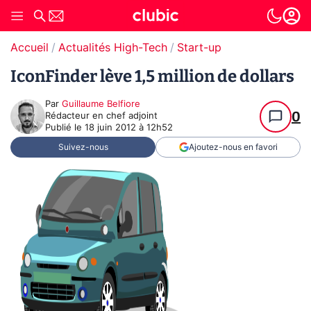
Accueil
Actualités High-Tech
Start-up
IconFinder lève 1,5 million de dollars
Par
Guillaume Belfiore
0
Rédacteur en chef adjoint
Publié le
18 juin 2012 à 12h52
Suivez-nous
Ajoutez-nous en favori