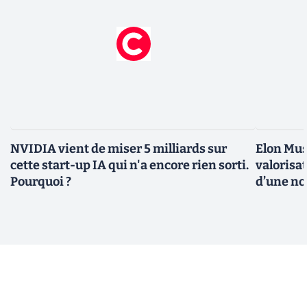
NVIDIA vient de miser 5 milliards sur
Elon Mus
cette start-up IA qui n'a encore rien sorti.
valorisat
Pourquoi ?
d’une no