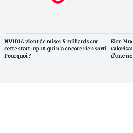
NVIDIA vient de miser 5 milliards sur
Elon Mus
cette start-up IA qui n'a encore rien sorti.
valorisat
Pourquoi ?
d’une no