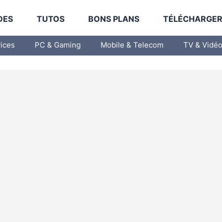
DES
TUTOS
BONS PLANS
TÉLÉCHARGE
vices
PC & Gaming
Mobile & Telecom
TV & Vidé