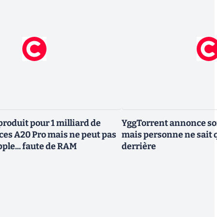
roduit pour 1 milliard de
YggTorrent annonce son
uces A20 Pro mais ne peut pas
mais personne ne sait 
Apple... faute de RAM
derrière