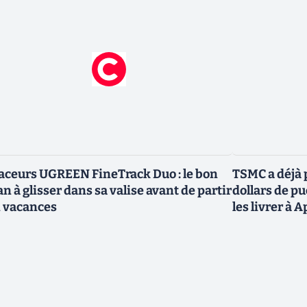
aceurs UGREEN FineTrack Duo : le bon
TSMC a déjà p
an à glisser dans sa valise avant de partir
dollars de p
 vacances
les livrer à 