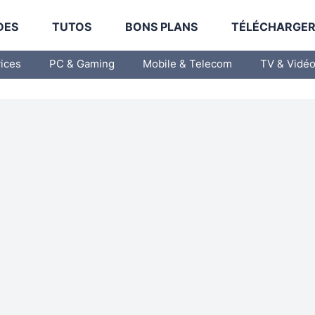
DES
TUTOS
BONS PLANS
TÉLÉCHARGE
vices
PC & Gaming
Mobile & Telecom
TV & Vidé