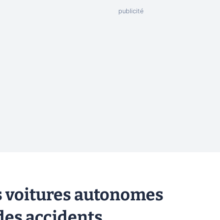
des voitures autonomes
des accidents