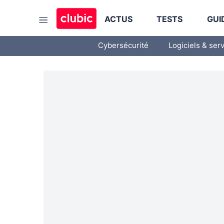
ACTUS
TESTS
GUI
Cybersécurité
Logiciels & ser