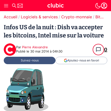
Accueil
Logiciels & services
Crypto-monnaie
Bitcoin
Infos US de la nuit : Dish va accepter
les bitcoins, Intel mise sur la voiture
Par
Pierre Alexandre
0
Publié le
30 mai 2014 à 04h30
Suivez-nous
Ajoutez-nous en favori