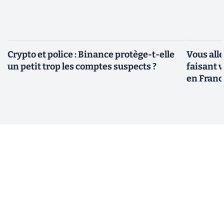
Crypto et police : Binance protège-t-elle
Vous all
un petit trop les comptes suspects ?
faisant 
en Franc