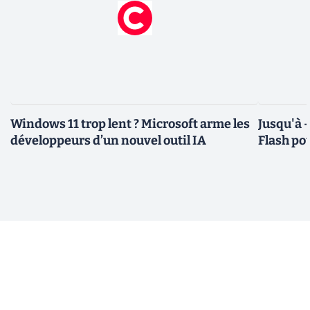
Windows 11 trop lent ? Microsoft arme les
Jusqu'à 
développeurs d’un nouvel outil IA
Flash pou