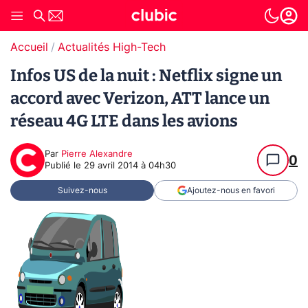
Accueil
Actualités High-Tech
Infos US de la nuit : Netflix signe un
accord avec Verizon, ATT lance un
réseau 4G LTE dans les avions
Par
Pierre Alexandre
0
Publié le
29 avril 2014 à 04h30
Suivez-nous
Ajoutez-nous en favori