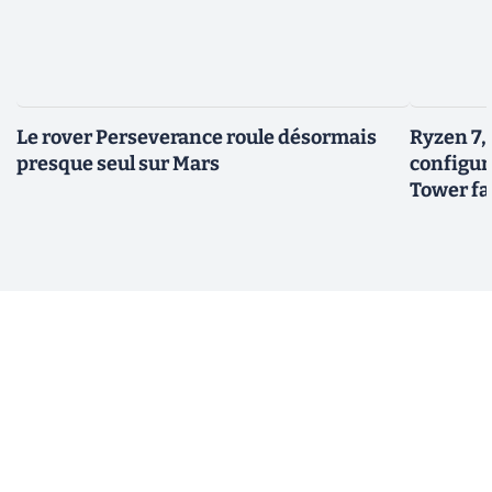
Le rover Perseverance roule désormais
Ryzen 7,
presque seul sur Mars
configur
Tower fai