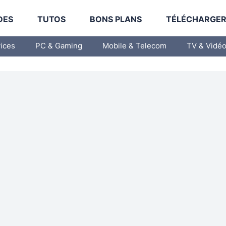
DES
TUTOS
BONS PLANS
TÉLÉCHARGE
vices
PC & Gaming
Mobile & Telecom
TV & Vidé