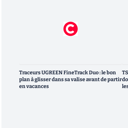
Traceurs UGREEN FineTrack Duo : le bon
TS
plan à glisser dans sa valise avant de partir
do
en vacances
le