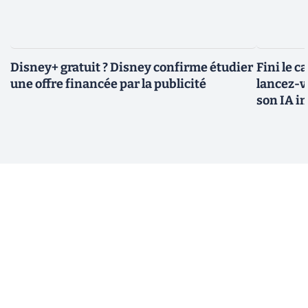
Disney+ gratuit ? Disney confirme étudier
Fini le c
une offre financée par la publicité
lancez-vo
son IA i