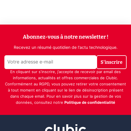
Abonnez-vous à notre newsletter !
Recevez un résumé quotidien de l'actu technologique.
S'inscrire
En cliquant sur s'inscrire, j’accepte de recevoir par email des
informations, actualités et offres commerciales de Clubic.
Conformément au RGPD, vous pouvez retirer votre consentement
à tout moment en cliquant sur le lien de désinscription présent
dans chaque email. Pour en savoir plus sur la gestion de vos
données, consultez notre
Politique de confidentialité