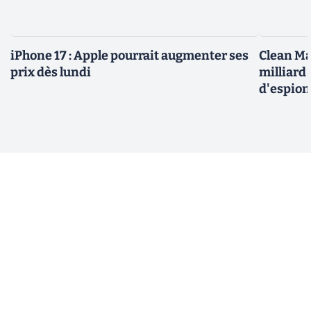
iPhone 17 : Apple pourrait augmenter ses
Clean Ma
prix dès lundi
milliard
d'espio