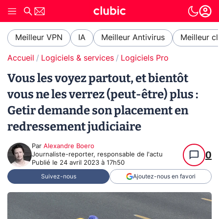
Meilleur VPN
IA
Meilleur Antivirus
Meilleur c
Accueil
Logiciels & services
Logiciels Pro
Vous les voyez partout, et bientôt
vous ne les verrez (peut-être) plus :
Getir demande son placement en
redressement judiciaire
Par
Alexandre Boero
0
Journaliste-reporter, responsable de l'actu
Publié le
24 avril 2023 à 17h50
Suivez-nous
Ajoutez-nous en favori