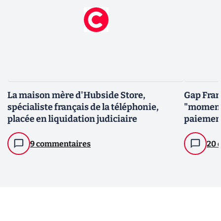
La maison mère d'Hubside Store,
Gap Fran
spécialiste français de la téléphonie,
"momenta
placée en liquidation judiciaire
paiemen
9 commentaires
20 