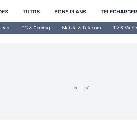
DES
TUTOS
BONS PLANS
TÉLÉCHARGE
vices
PC & Gaming
Mobile & Telecom
TV & Vidé