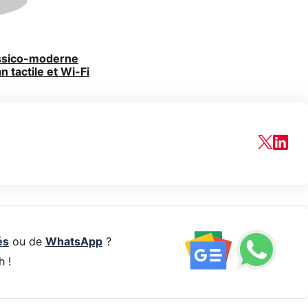
assico-moderne
n tactile et Wi-Fi
és
ou de
WhatsApp
?
h !