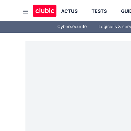
ACTUS
TESTS
GUI
Cybersécurité
Logiciels & ser