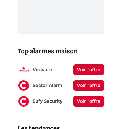
Top alarmes maison
Verisure
Voir l'offre
Sector Alarm
Voir l'offre
Eufy Security
Voir l'offre
Les tendances