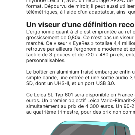
l'hybride Leica T, avec un recadrage APS-C de 1
format. Dépourvu de miroir, il peut aussi utilis
télémétriques, à l'aide d'un adaptateur, ainsi 
Un viseur d'une définition reco
L'ergonomie quant à elle est empruntée au refle
grossissement de 0,80x. Ce n'est pas un viseur o
marché. Ce viseur « EyeRes » totalise 4,4 millio
retrouve par ailleurs l'ergonomie moderne et 
tactile de 3 pouces et de 720 x 480 pixels, en
personnalisables.
Le boîtier en aluminium fraisé embarque enfin 
simple bande, une entrée et une sortie audio 3
SD, dont un UHS-II, et un port USB 3.0.
Ce Leica SL Typ 601 sera disponible en France
euros. Un premier objectif Leica Vario-Elmarit
simultanément au prix de 4 300 euros. Un 90-28
au quatrième trimestre, pour des prix non com