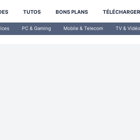
DES
TUTOS
BONS PLANS
TÉLÉCHARGE
vices
PC & Gaming
Mobile & Telecom
TV & Vidé