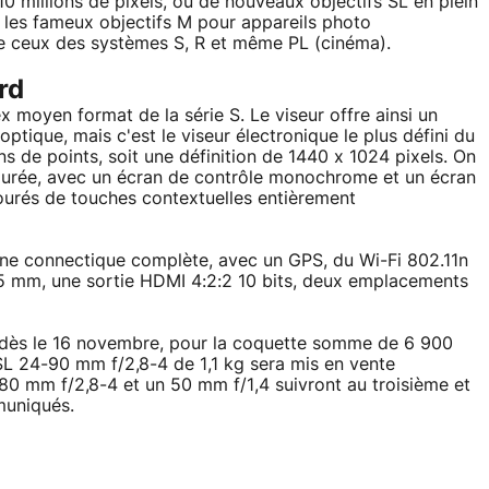
0 millions de pixels, ou de nouveaux objectifs SL en plein
er les fameux objectifs M pour appareils photo
que ceux des systèmes S, R et même PL (cinéma).
rd
x moyen format de la série S. Le viseur offre ainsi un
ptique, mais c'est le viseur électronique le plus défini du
ns de points, soit une définition de 1440 x 1024 pixels. On
épurée, avec un écran de contrôle monochrome et un écran
tourés de touches contextuelles entièrement
une connectique complète, avec un GPS, du Wi-Fi 802.11n
,5 mm, une sortie HDMI 4:2:2 10 bits, deux emplacements
 dès le 16 novembre, pour la coquette somme de 6 900
-SL 24-90 mm f/2,8-4 de 1,1 kg sera mis en vente
0 mm f/2,8-4 et un 50 mm f/1,4 suivront au troisième et
muniqués.