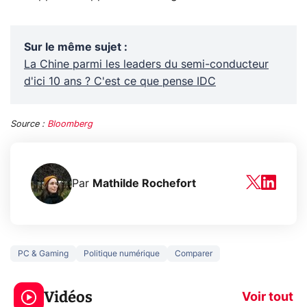
Sur le même sujet
:
La Chine parmi les leaders du semi-conducteur
d'ici 10 ans ? C'est ce que pense IDC
Source :
Bloomberg
Par
Mathilde Rochefort
PC & Gaming
Politique numérique
Comparer
5 générations de
Ce que vous n
jeux dans la
savez sur la
Vidéos
prochaine Xbox !
navigation pri
Voir tout