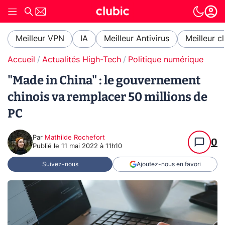
Meilleur VPN
IA
Meilleur Antivirus
Meilleur c
Accueil
Actualités High-Tech
Politique numérique
"Made in China" : le gouvernement
chinois va remplacer 50 millions de
PC
Par
Mathilde Rochefort
0
Publié le
11 mai 2022 à 11h10
Suivez-nous
Ajoutez-nous en favori