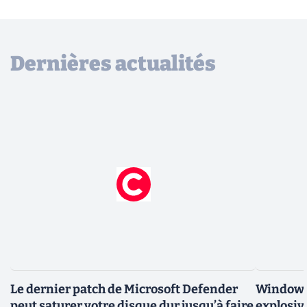
Dernières actualités
Le dernier patch de Microsoft Defender
Windows 
peut saturer votre disque dur jusqu’à faire
explosiv