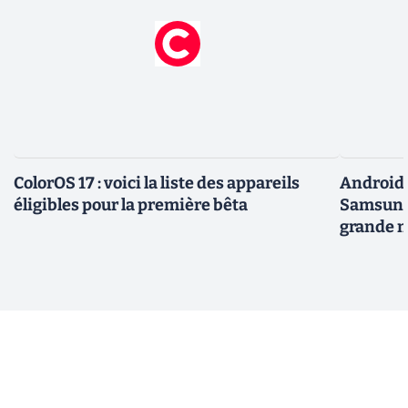
ColorOS 17 : voici la liste des appareils
Android 
éligibles pour la première bêta
Samsung 
grande m