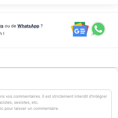
és
ou de
WhatsApp
?
h !