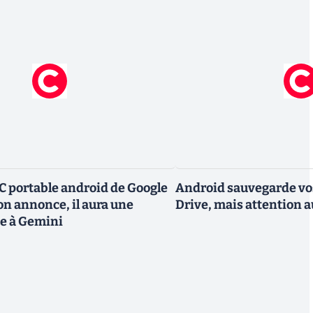
C portable android de Google
Android sauvegarde vo
on annonce, il aura une
Drive, mais attention a
e à Gemini