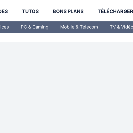
DES
TUTOS
BONS PLANS
TÉLÉCHARGE
vices
PC & Gaming
Mobile & Telecom
TV & Vidé