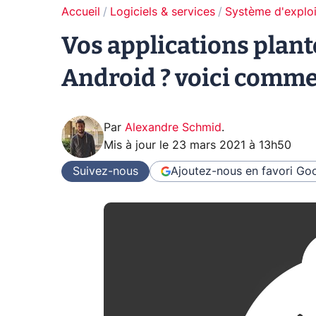
Accueil
Logiciels & services
Système d'exploi
Vos applications plan
Android ? voici comme
Par
Alexandre Schmid
.
Mis à jour le
23 mars 2021 à 13h50
Suivez-nous
Ajoutez-nous en favori
Goo