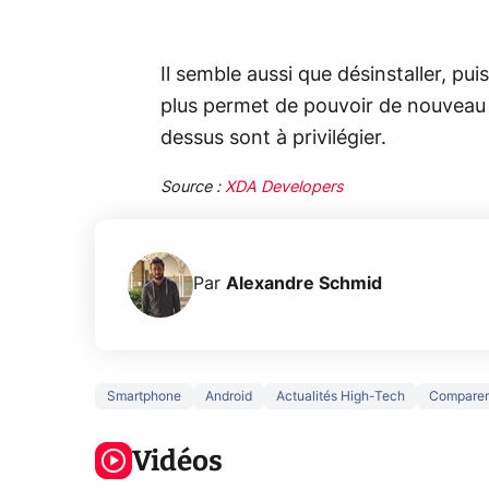
Il semble aussi que désinstaller, pui
plus permet de pouvoir de nouveau y
dessus sont à privilégier.
Source :
XDA Developers
Par
Alexandre Schmid
Smartphone
Android
Actualités High-Tech
Comparer
5 générations
Ce que vous
de jeux dans
ne savez sur
Googl
la prochaine
Vidéos
la navigation
son Pi
Xbox !
privée !
Pro