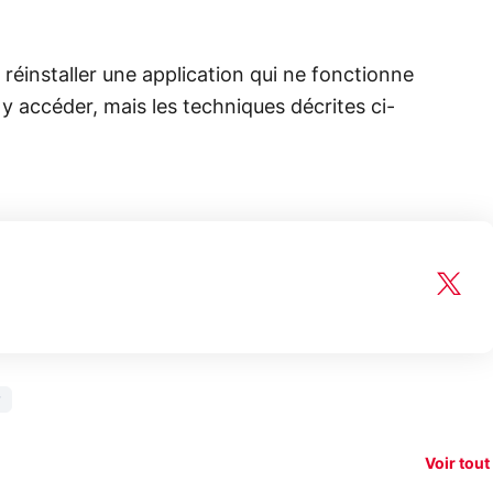
s réinstaller une application qui ne fonctionne
 accéder, mais les techniques décrites ci-
150€
xAI attaque la
remboursés
Starli
e tease
loi anti-
sur votre
Amazo
xel 11
dénudement
nouveau
guerr
Voir tout
par IA
smartphone ?
résea