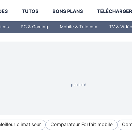
DES
TUTOS
BONS PLANS
TÉLÉCHARGE
vices
PC & Gaming
Mobile & Telecom
TV & Vidé
Meilleur climatiseur
Comparateur Forfait mobile
Comp