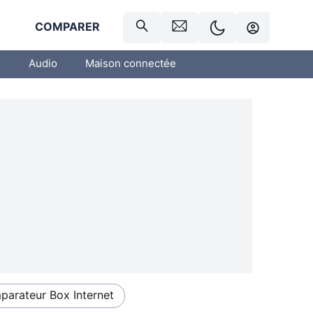
R
COMPARER
o
Audio
Maison connectée
arateur Box Internet