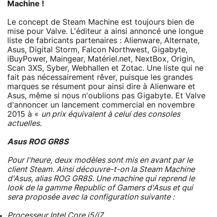
Machine !
Le concept de Steam Machine est toujours bien de
mise pour Valve. L'éditeur a ainsi annoncé une longue
liste de fabricants partenaires : Alienware, Alternate,
Asus, Digital Storm, Falcon Northwest, Gigabyte,
iBuyPower, Maingear, Matériel.net, NextBox, Origin,
Scan 3XS, Syber, Webhallen et Zotac. Une liste qui ne
fait pas nécessairement rêver, puisque les grandes
marques se résument pour ainsi dire à Alienware et
Asus, même si nous n'oublions pas Gigabyte. Et Valve
d'annoncer un lancement commercial en novembre
2015 à «
un prix équivalent à celui des consoles
actuelles.
Asus ROG GR8S
Pour l'heure, deux modèles sont mis en avant par le
client Steam. Ainsi découvre-t-on la Steam Machine
d'Asus, alias ROG GR8S. Une machine qui reprend le
look de la gamme
Republic of Gamers
d'Asus et qui
sera proposée avec la configuration suivante :
Processeur Intel Core i5/i7,