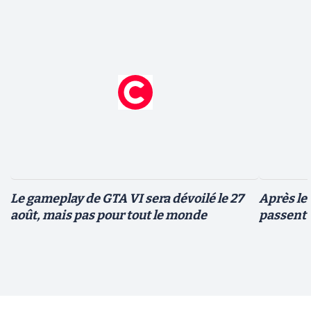
Le gameplay de GTA VI sera dévoilé le 27
Après le
août, mais pas pour tout le monde
passent 