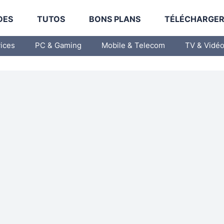
DES
TUTOS
BONS PLANS
TÉLÉCHARGE
vices
PC & Gaming
Mobile & Telecom
TV & Vidé