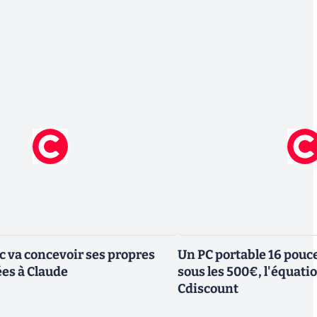
ic va concevoir ses propres
Un PC portable 16 pouc
es à Claude
sous les 500€, l'équati
Cdiscount