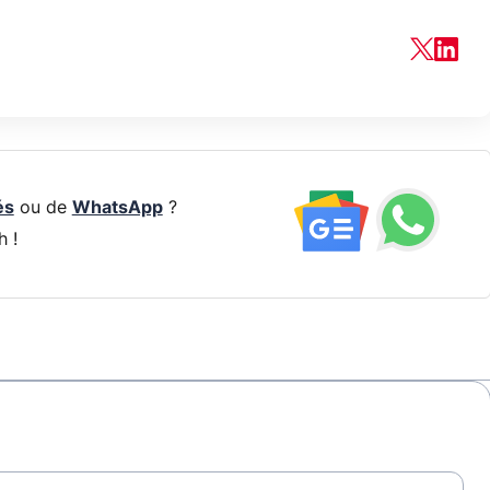
és
ou de
WhatsApp
?
h !