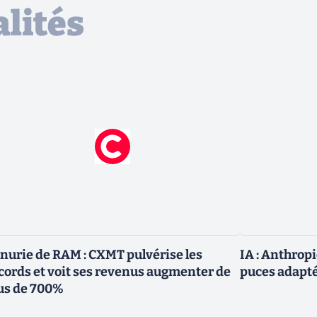
lités
nurie de RAM : CXMT pulvérise les
IA : Anthrop
cords et voit ses revenus augmenter de
puces adapté
us de 700%