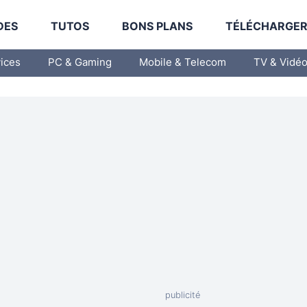
DES
TUTOS
BONS PLANS
TÉLÉCHARGE
vices
PC & Gaming
Mobile & Telecom
TV & Vidé