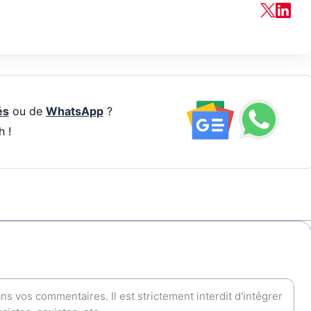
és
ou de
WhatsApp
?
h !