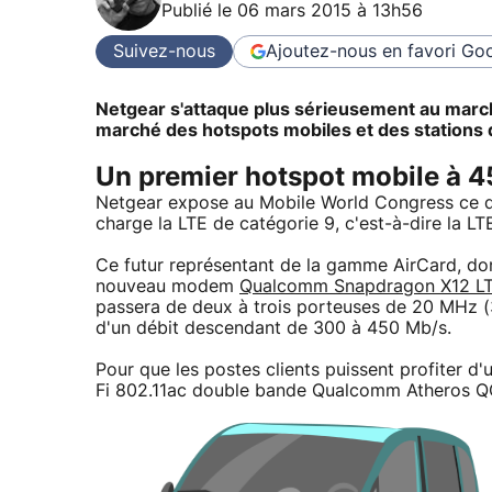
Publié le
06 mars 2015 à 13h56
Suivez-nous
Ajoutez-nous en favori
Goo
Netgear s'attaque plus sérieusement au marché
marché des hotspots mobiles et des stations d'
Un premier hotspot mobile à 
Netgear expose au Mobile World Congress ce q
charge la LTE de catégorie 9, c'est-à-dire la 
Ce futur représentant de la gamme AirCard, don
nouveau modem
Qualcomm Snapdragon X12 L
passera de deux à trois porteuses de 20 MHz (
d'un débit descendant de 300 à 450 Mb/s.
Pour que les postes clients puissent profiter d'un
Fi 802.11ac double bande Qualcomm Atheros QC