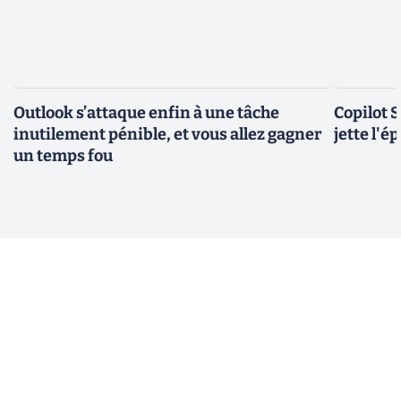
Outlook s’attaque enfin à une tâche
Copilot 
inutilement pénible, et vous allez gagner
jette l'é
un temps fou