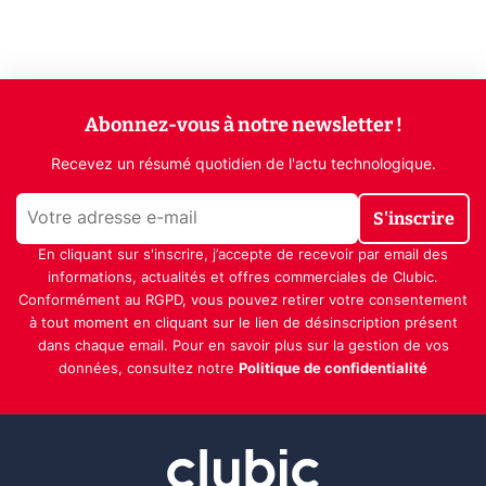
Abonnez-vous à notre newsletter !
Recevez un résumé quotidien de l'actu technologique.
S'inscrire
En cliquant sur s'inscrire, j’accepte de recevoir par email des
informations, actualités et offres commerciales de Clubic.
Conformément au RGPD, vous pouvez retirer votre consentement
à tout moment en cliquant sur le lien de désinscription présent
dans chaque email. Pour en savoir plus sur la gestion de vos
données, consultez notre
Politique de confidentialité