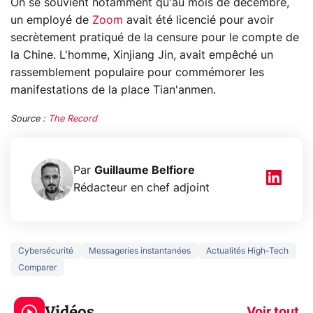
On se souvient notamment qu'au mois de décembre,
un employé de
Zoom
avait été licencié pour avoir
secrètement pratiqué de la censure pour le compte de
la Chine. L'homme, Xinjiang Jin, avait empêché un
rassemblement populaire pour commémorer les
manifestations de la place Tian'anmen.
Source :
The Record
Par
Guillaume Belfiore
Rédacteur en chef adjoint
Cybersécurité
Messageries instantanées
Actualités High-Tech
Comparer
3 écrans en 1 pour
5 générations
319€ ? Voici L'AOC
jeux dans la
Vidéos
CQ32G4ZA !
prochaine Xbo
Voir tout