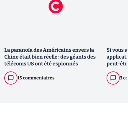
La paranoïa des Américains envers la
Si vous 
Chine était bien réelle : des géants des
applicat
télécoms US ont été espionnés
peut-êtr
15 commentaires
3 c