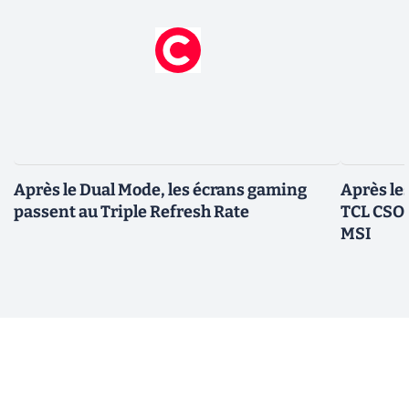
Après le Dual Mode, les écrans gaming
Après le
passent au Triple Refresh Rate
TCL CSOT
MSI