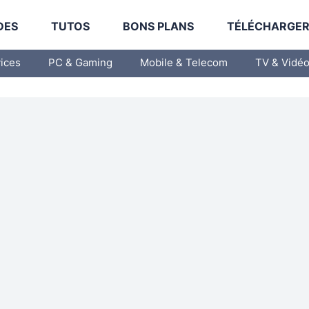
DES
TUTOS
BONS PLANS
TÉLÉCHARGE
vices
PC & Gaming
Mobile & Telecom
TV & Vidé