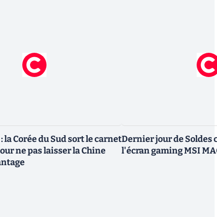
 la Corée du Sud sort le carnet
Dernier jour de Soldes
ur ne pas laisser la Chine
l'écran gaming MSI MAG
antage