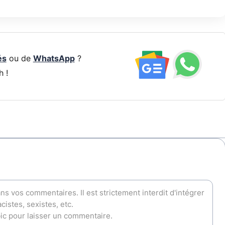
és
ou de
WhatsApp
?
h !