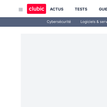
ACTUS
TESTS
GUI
Cybersécurité
Logiciels & ser